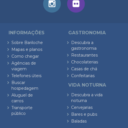
INFORMAÇÕES
GASTRONOMIA
Sobre Bariloche
Descubra a
gastronomia
Mapas e planos
Restaurantes
Como chegar
Chocolaterias
Agências de
viagem
Casas de chá
Telefones úteis
Confeitarias
Buscar
VIDA NOTURNA
hospedagem
Descubra a vida
Aluguel de
noturna
carros
Cervejarias
Transporte
público
Bares e pubs
Baladas