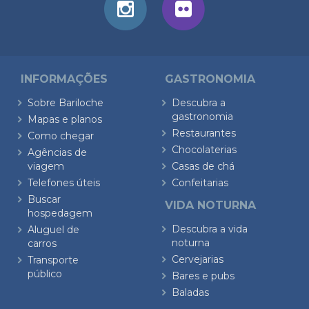
INFORMAÇÕES
GASTRONOMIA
Sobre Bariloche
Descubra a
gastronomia
Mapas e planos
Restaurantes
Como chegar
Chocolaterias
Agências de
viagem
Casas de chá
Telefones úteis
Confeitarias
Buscar
VIDA NOTURNA
hospedagem
Descubra a vida
Aluguel de
noturna
carros
Cervejarias
Transporte
público
Bares e pubs
Baladas