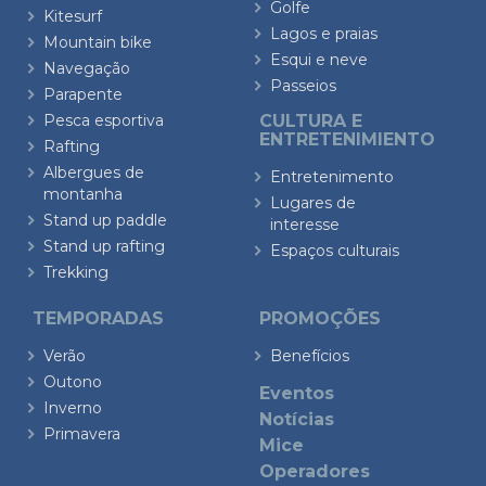
Golfe
Kitesurf
Lagos e praias
Mountain bike
Esqui e neve
Navegação
Passeios
Parapente
Pesca esportiva
CULTURA E
ENTRETENIMIENTO
Rafting
Albergues de
Entretenimento
montanha
Lugares de
Stand up paddle
interesse
Stand up rafting
Espaços culturais
Trekking
TEMPORADAS
PROMOÇÕES
Verão
Benefícios
Outono
Eventos
Inverno
Notícias
Primavera
Mice
Operadores