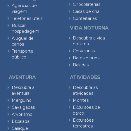
Chocolaterias
Agências de
viagem
Casas de chá
Telefones úteis
Confeitarias
Buscar
VIDA NOTURNA
hospedagem
Descubra a vida
Aluguel de
noturna
carros
Cervejarias
Transporte
público
Bares e pubs
Baladas
AVENTURA
ATIVIDADES
Descubra a
Descubra as
aventura
atividades
Mergulho
Montes
Cavalgadas
Excursões de
barco
Arvorismo
Excursões
Escalada
terrestres
Caiaque