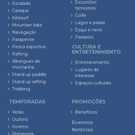
Excursões
Escalada
terrestres
Caiaque
Golfe
Kitesurf
Lagos e praias
Mountain bike
Esqui e neve
Navegação
Passeios
Parapente
Pesca esportiva
CULTURA E
ENTRETENIMIENTO
Rafting
Albergues de
Entretenimento
montanha
Lugares de
Stand up paddle
interesse
Stand up rafting
Espaços culturais
Trekking
TEMPORADAS
PROMOÇÕES
Verão
Benefícios
Outono
Eventos
Inverno
Notícias
Primavera