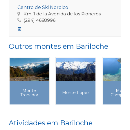
Centro de Ski Nordico
Km. 1 de la Avenida de los Pioneros
(294) 4668996
Outros montes em Bariloche
Monte
Monte
Monte Lopez
Tronador
Campanar
Atividades em Bariloche