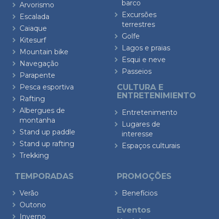
barco
Arvorismo
Excursões
Escalada
terrestres
Caiaque
Golfe
Kitesurf
Lagos e praias
Mountain bike
Esqui e neve
Navegação
Passeios
Parapente
Pesca esportiva
CULTURA E
ENTRETENIMIENTO
Rafting
Albergues de
Entretenimento
montanha
Lugares de
Stand up paddle
interesse
Stand up rafting
Espaços culturais
Trekking
TEMPORADAS
PROMOÇÕES
Verão
Benefícios
Outono
Eventos
Inverno