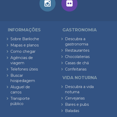
INFORMAÇÕES
GASTRONOMIA
Sobre Bariloche
Descubra a
gastronomia
Mapas e planos
Restaurantes
Como chegar
Chocolaterias
Agências de
viagem
Casas de chá
Telefones úteis
Confeitarias
Buscar
VIDA NOTURNA
hospedagem
Descubra a vida
Aluguel de
noturna
carros
Cervejarias
Transporte
público
Bares e pubs
Baladas