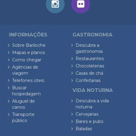
INFORMAÇÕES
GASTRONOMIA
Sobre Bariloche
Descubra a
gastronomia
Mapas e planos
Restaurantes
Como chegar
Chocolaterias
Agências de
viagem
Casas de chá
Telefones úteis
Confeitarias
Buscar
VIDA NOTURNA
hospedagem
Descubra a vida
Aluguel de
noturna
carros
Cervejarias
Transporte
público
Bares e pubs
Baladas