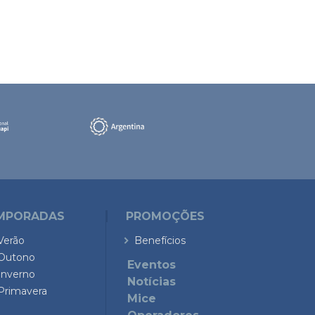
MPORADAS
PROMOÇÕES
Verão
Benefícios
Outono
Eventos
Inverno
Notícias
Primavera
Mice