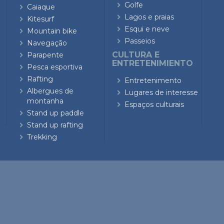
Golfe
Caiaque
Lagos e praias
Kitesurf
Esqui e neve
Mountain bike
Passeios
Navegação
CULTURA E
Parapente
ENTRETENIMIENTO
Pesca esportiva
Rafting
Entretenimento
Albergues de
Lugares de interesse
montanha
Espaços culturais
Stand up paddle
Stand up rafting
Trekking