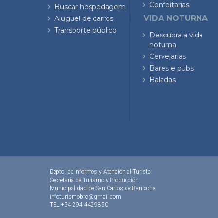
Confeitarias
Buscar hospedagem
VIDA NOTURNA
Aluguel de carros
Transporte público
Descubra a vida
noturna
Cervejarias
Bares e pubs
Baladas
Depto. de Informes y Atención al Turista
Secretaría de Turismo y Producción
Municipalidad de San Carlos de Bariloche
infoturismobrc@gmail.com
TEL +54 294 4429850