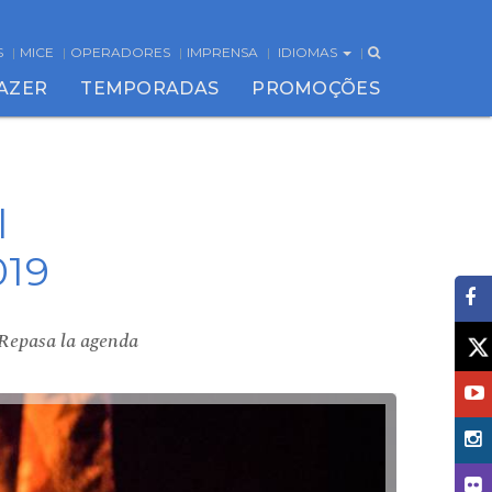
S
MICE
OPERADORES
IMPRENSA
IDIOMAS
FAZER
TEMPORADAS
PROMOÇÕES
l
019
 Repasa la agenda