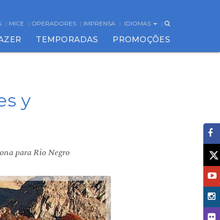
S
MICE
OPERADORES
IMPRENSA
IDIOMAS
FAZER
TEMPORADAS
PROMOÇÕES
es y
dona para Rio Negro