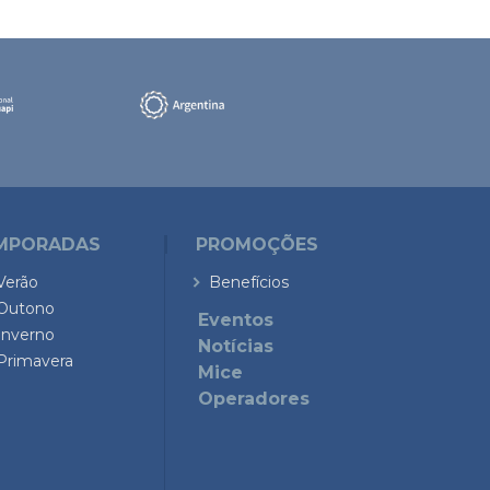
MPORADAS
PROMOÇÕES
Verão
Benefícios
Outono
Eventos
Inverno
Notícias
Primavera
Mice
Operadores