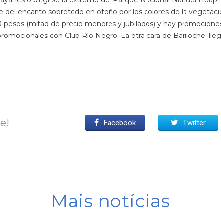
ayanes o dirigirse al extremo del Parque Nacional Nahuel Huapi e
e del encanto sobretodo en otoño por los colores de la vegetaci
0 pesos (mitad de precio menores y jubilados) y hay promocione
romocionales con Club Río Negro. La otra cara de Bariloche: lle
e!
Facebook
Twitter
Mais notícias