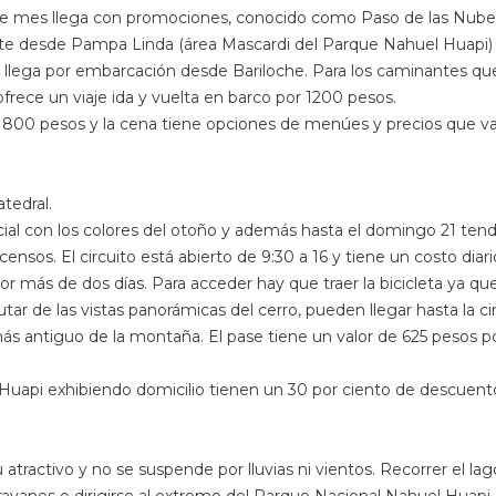
e mes llega con promociones, conocido como Paso de las Nubes 
arte desde Pampa Linda (área Mascardi del Parque Nahuel Huapi) 
lega por embarcación desde Bariloche. Para los caminantes que qui
ofrece un viaje ida y vuelta en barco por 1200 pesos.
a 800 pesos y la cena tiene opciones de menúes y precios que va
tedral.
al con los colores del otoño y además hasta el domingo 21 tendrá
censos. El circuito está abierto de 9:30 a 16 y tiene un costo di
r más de dos días. Para acceder hay que traer la bicicleta ya que
ar de las vistas panorámicas del cerro, pueden llegar hasta la cim
más antiguo de la montaña. El pase tiene un valor de 625 pesos p
Huapi exhibiendo domicilio tienen un 30 por ciento de descuento
tractivo y no se suspende por lluvias ni vientos. Recorrer el lago