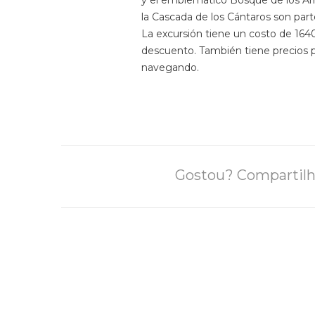
y el emblemático Bosque de los Arr
la Cascada de los Cántaros son part
La excursión tiene un costo de 164
descuento. También tiene precios p
navegando.
Gostou? Compartilh