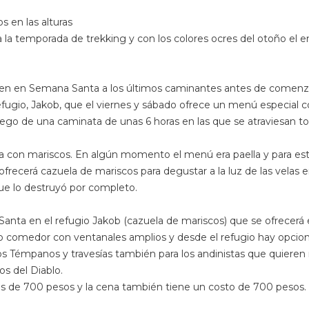
s en las alturas
la temporada de trekking y con los colores ocres del otoño el e
ben en Semana Santa a los últimos caminantes antes de comenzar
efugio, Jakob, que el viernes y sábado ofrece un menú especial 
go de una caminata de unas 6 horas en las que se atraviesan to
da con mariscos. En algún momento el menú era paella y para este
 ofrecerá cazuela de mariscos para degustar a la luz de las velas e
ue lo destruyó por completo.
nta en el refugio Jakob (cazuela de mariscos) que se ofrecerá e
o comedor con ventanales amplios y desde el refugio hay opcione
s Témpanos y travesías también para los andinistas que quieren 
s del Diablo.
 es de 700 pesos y la cena también tiene un costo de 700 pesos.