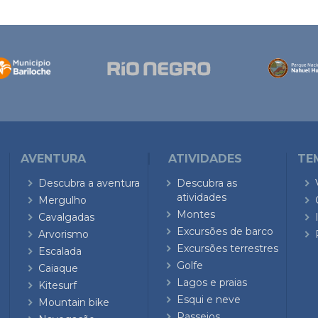
AVENTURA
ATIVIDADES
TE
Descubra a aventura
Descubra as
atividades
Mergulho
Montes
Cavalgadas
Excursões de barco
Arvorismo
Excursões terrestres
Escalada
Golfe
Caiaque
Lagos e praias
Kitesurf
Esqui e neve
Mountain bike
Passeios