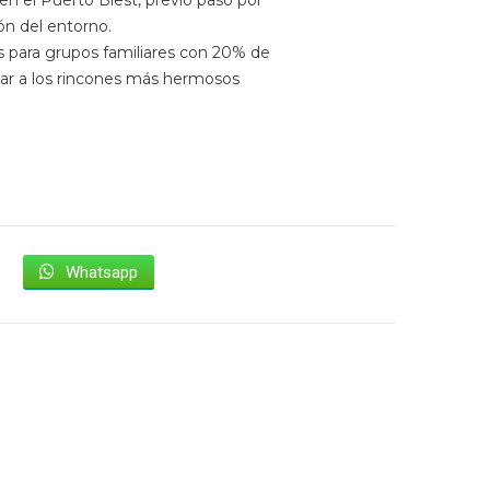
n el Puerto Blest, previo paso por
ón del entorno.
s para grupos familiares con 20% de
gar a los rincones más hermosos
Whatsapp