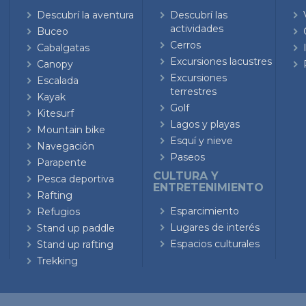
Descubrí la aventura
Descubrí las
actividades
Buceo
Cerros
Cabalgatas
Excursiones lacustres
Canopy
Excursiones
Escalada
terrestres
Kayak
Golf
Kitesurf
Lagos y playas
Mountain bike
Esquí y nieve
Navegación
Paseos
Parapente
CULTURA Y
Pesca deportiva
ENTRETENIMIENTO
Rafting
Esparcimiento
Refugios
Lugares de interés
Stand up paddle
Espacios culturales
Stand up rafting
Trekking