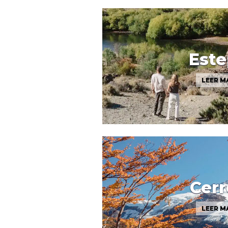
Este
LEER M
Cerr
LEER M