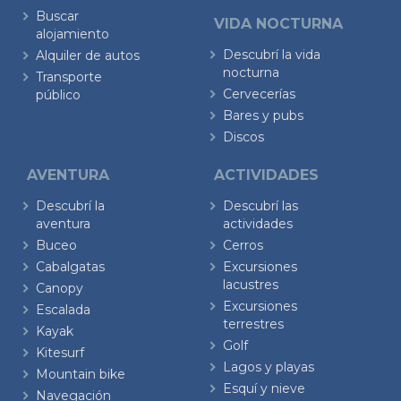
Buscar
VIDA NOCTURNA
alojamiento
Descubrí la vida
Alquiler de autos
nocturna
Transporte
Cervecerías
público
Bares y pubs
Discos
AVENTURA
ACTIVIDADES
Descubrí la
Descubrí las
aventura
actividades
Buceo
Cerros
Cabalgatas
Excursiones
lacustres
Canopy
Excursiones
Escalada
terrestres
Kayak
Golf
Kitesurf
Lagos y playas
Mountain bike
Esquí y nieve
Navegación