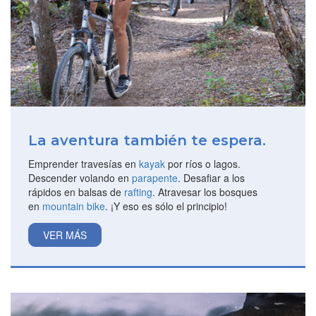
La aventura también te espera.
Emprender travesías en
kayak
por ríos o lagos.
Descender volando en
parapente
. Desafiar a los
rápidos en balsas de
rafting
. Atravesar los bosques
en
mountain bike
. ¡Y eso es sólo el principio!
VER MÁS