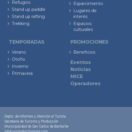
Refugios
Esparcimiento
Stand up paddle
Lugares de
Stand up rafting
interés
Trekking
Espacios
culturales
TEMPORADAS
PROMOCIONES
Verano
Beneficios
Otoño
Eventos
Invierno
Noticias
Primavera
MICE
Operadores
Depto. de Informes y Atención al Turista
Secretaría de Turismo y Producción
Municipalidad de San Carlos de Bariloche
infoturismobrc@gmail.com