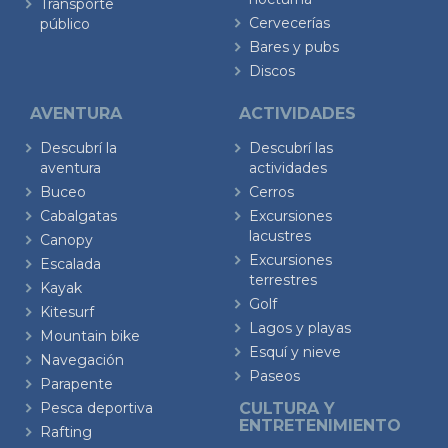
Transporte
Cervecerías
público
Bares y pubs
Discos
AVENTURA
ACTIVIDADES
Descubrí la
Descubrí las
aventura
actividades
Buceo
Cerros
Cabalgatas
Excursiones
lacustres
Canopy
Excursiones
Escalada
terrestres
Kayak
Golf
Kitesurf
Lagos y playas
Mountain bike
Esquí y nieve
Navegación
Paseos
Parapente
Pesca deportiva
CULTURA Y
ENTRETENIMIENTO
Rafting