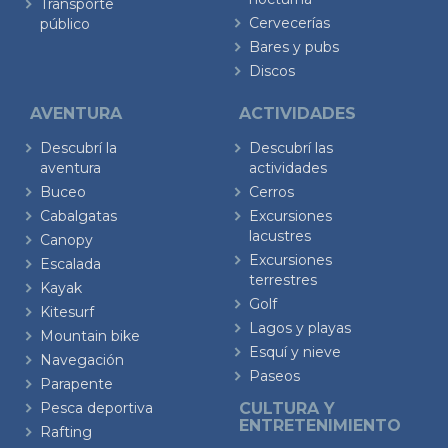
Transporte
Cervecerías
público
Bares y pubs
Discos
AVENTURA
ACTIVIDADES
Descubrí la
Descubrí las
aventura
actividades
Buceo
Cerros
Cabalgatas
Excursiones
lacustres
Canopy
Excursiones
Escalada
terrestres
Kayak
Golf
Kitesurf
Lagos y playas
Mountain bike
Esquí y nieve
Navegación
Paseos
Parapente
Pesca deportiva
CULTURA Y
ENTRETENIMIENTO
Rafting