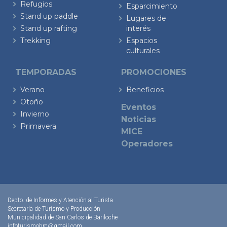
Refugios
Esparcimiento
Stand up paddle
Lugares de
Stand up rafting
interés
Trekking
Espacios
culturales
TEMPORADAS
PROMOCIONES
Verano
Beneficios
Otoño
Eventos
Invierno
Noticias
Primavera
MICE
Operadores
Depto. de Informes y Atención al Turista
Secretaría de Turismo y Producción
Municipalidad de San Carlos de Bariloche
infoturismobrc@gmail.com