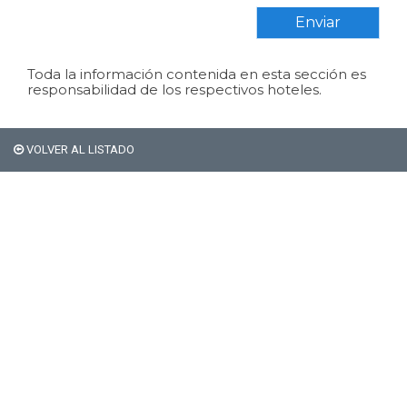
Enviar
Toda la información contenida en esta sección es
responsabilidad de los respectivos hoteles.
VOLVER AL LISTADO
Si sos extranjero Bariloche
no te cobra el 21% de
impuestos en alojamiento.