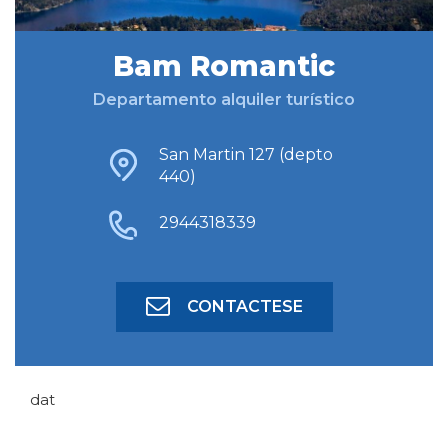
Bam Romantic
BUSCAR ALOJAMIENTO
Departamento alquiler turístico
BÚSQUEDA AVANZADA
San Martin 127 (depto
440)
2944318339
CONTACTESE
dat