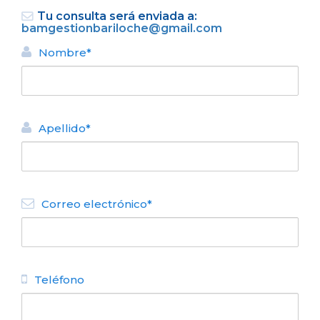
Tu consulta será enviada a:
bamgestionbariloche@gmail.com
Nombre*
Apellido*
VOLVER
DEPARTAMENTO ALQUILER
TURÍSTICO
Correo electrónico*
Bam Romantic
N° de disposición:
San Martin 127 (depto 440)
2944318339
Teléfono
VOLVER