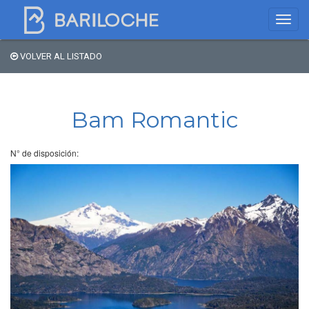
VOLVER AL LISTADO
Dónde dormir en
Bariloche
Bam Romantic
Nombre de comercio
N° de disposición:
Tipo de alojamiento
Estrellas
Zona