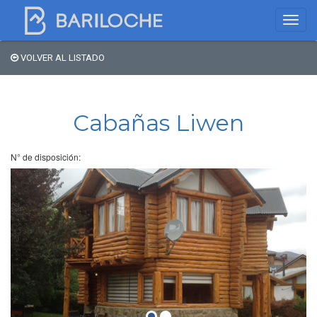
VOLVER AL LISTADO
Dónde dormir en
Bariloche
Cabañas Liwen
Nombre de comercio
N° de disposición:
Tipo de alojamiento
Estrellas
Zona