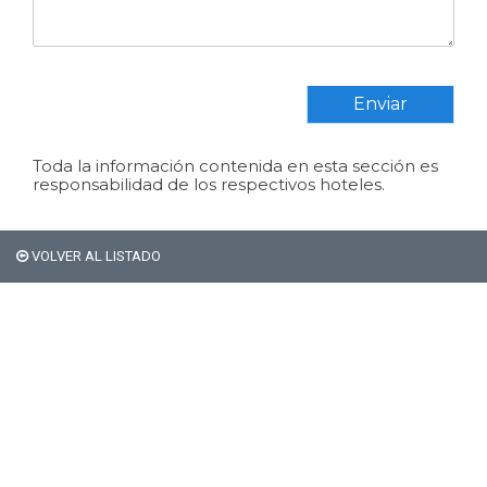
Enviar
Toda la información contenida en esta sección es
responsabilidad de los respectivos hoteles.
Si sos extranjero Bariloche
VOLVER AL LISTADO
no te cobra el 21% de
impuestos en alojamiento.