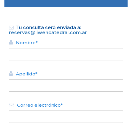
Tu consulta será enviada a:
reservas@liwencatedral.com.ar
Nombre*
VOLVER
Apellido*
APART HOTEL
Cabañas Liwen
N° de disposición:
Martín Jereb 142 - Villa
Catedral
Correo electrónico*
(0294) 4460055
VOLVER