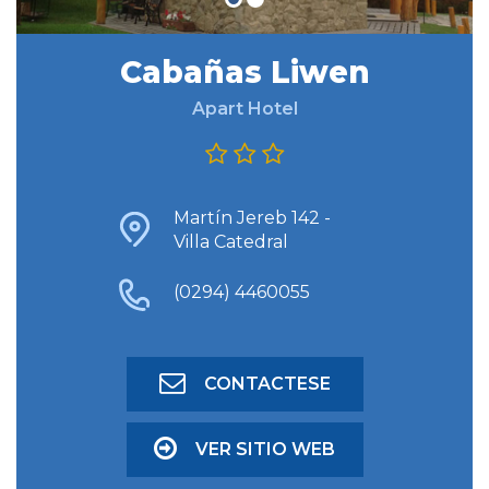
Cabañas Liwen
BUSCAR ALOJAMIENTO
Apart Hotel
BÚSQUEDA AVANZADA
Martín Jereb 142 -
Villa Catedral
(0294) 4460055
CONTACTESE
VER SITIO WEB