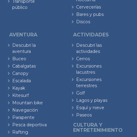
Transporte
Cervecerías
público
Bares y pubs
Discos
AVENTURA
ACTIVIDADES
Descubrí la
Descubrí las
aventura
actividades
Buceo
Cerros
Cabalgatas
Excursiones
lacustres
Canopy
Excursiones
Escalada
terrestres
Kayak
Golf
Kitesurf
Lagos y playas
Mountain bike
Esquí y nieve
Navegación
Paseos
Parapente
Pesca deportiva
CULTURA Y
ENTRETENIMIENTO
Rafting