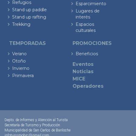
Refugios
Esparcimiento
Stand up paddle
Lugares de
Stand up rafting
interés
Trekking
Espacios
culturales
TEMPORADAS
PROMOCIONES
Verano
Beneficios
Otoño
Eventos
Invierno
Noticias
Primavera
MICE
Operadores
Depto. de Informes y Atención al Turista
Secretaría de Turismo y Producción
Municipalidad de San Carlos de Bariloche
infoturismobrc@gmail.com