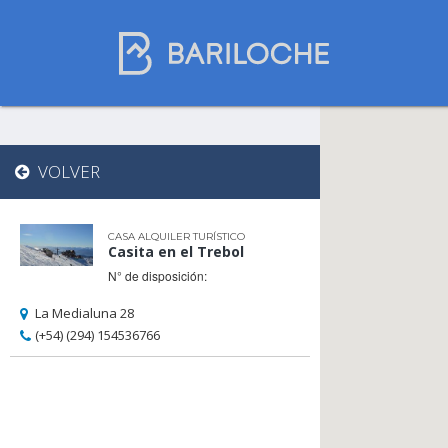
Dónde dormir
VOLVER
en Bariloche
CASA ALQUILER TURÍSTICO
Casita en el Trebol
Nombre de comercio
N° de disposición:
La Medialuna 28
(+54) (294) 154536766
Tipo de alojamiento
Estrellas