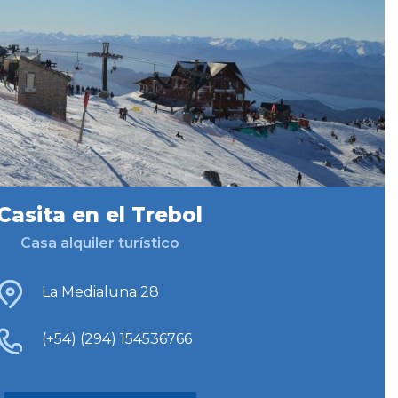
Casita en el Trebol
Casa alquiler turístico
La Medialuna 28
(+54) (294) 154536766