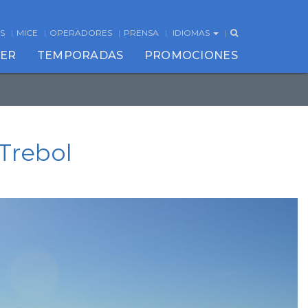
S
MICE
OPERADORES
PRENSA
IDIOMAS
CER
TEMPORADAS
PROMOCIONES
 Trebol