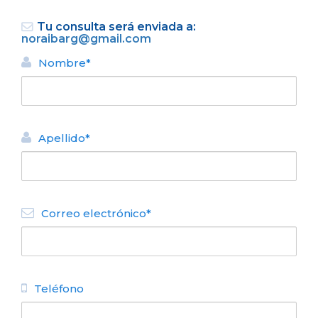
Tu consulta será enviada a:
noraibarg@gmail.com
Nombre*
VOLVER
Apellido*
DEPARTAMENTO ALQUILER
TURÍSTICO
Patagonian Apartment
Correo electrónico*
N° de disposición:
Aime Paine 330
+54 9 294 436-4980
Teléfono
VOLVER