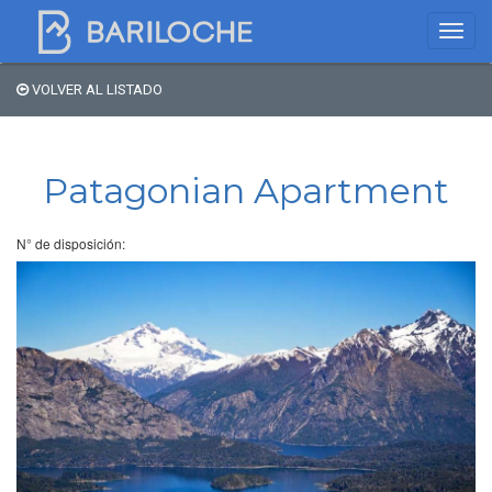
VOLVER AL LISTADO
Dónde dormir en
Bariloche
Patagonian Apartment
Nombre de comercio
N° de disposición:
Tipo de alojamiento
Estrellas
Zona