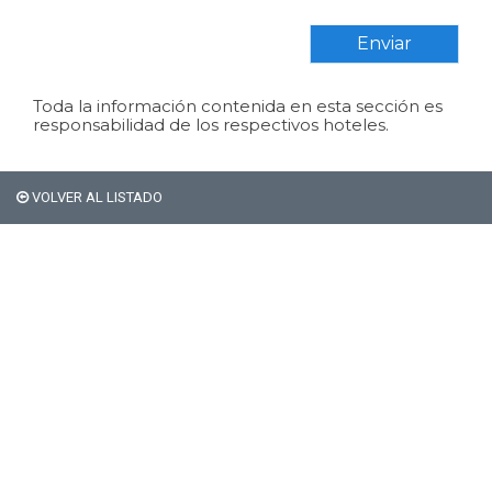
Enviar
Toda la información contenida en esta sección es
responsabilidad de los respectivos hoteles.
VOLVER AL LISTADO
Si sos extranjero Bariloche
no te cobra el 21% de
impuestos en alojamiento.