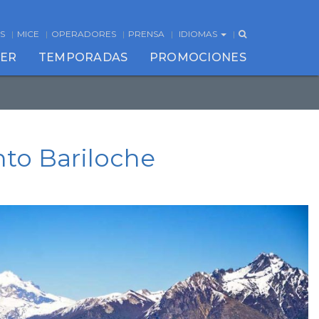
S
MICE
OPERADORES
PRENSA
IDIOMAS
CER
TEMPORADAS
PROMOCIONES
to Bariloche