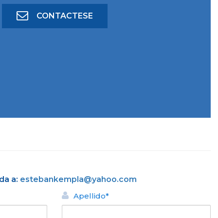
CONTACTESE
da a:
estebankempla@yahoo.com
Apellido*