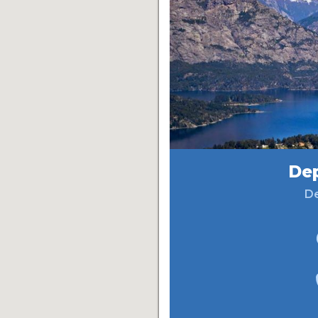
Dep
De