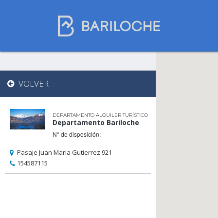
Dónde dormir
VOLVER
en Bariloche
DEPARTAMENTO ALQUILER TURÍSTICO
Departamento Bariloche
Nombre de comercio
N° de disposición:
Pasaje Juan Maria Gutierrez 921
154587115
Tipo de alojamiento
Estrellas