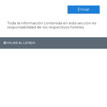
Enviar
Toda la información contenida en esta sección es
responsabilidad de los respectivos hoteles.
VOLVER AL LISTADO
Si sos extranjero Bariloche
no te cobra el 21% de