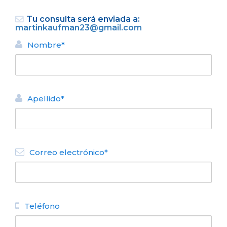
Tu consulta será enviada a:
martinkaufman23@gmail.com
Nombre*
VOLVER
Apellido*
DEPARTAMENTO ALQUILER
TURÍSTICO
Departamentos km 7.000 2
Correo electrónico*
N° de disposición:
Av Bustillo 7175
223 5038860
Teléfono
DEPARTAMENTO ALQUILER