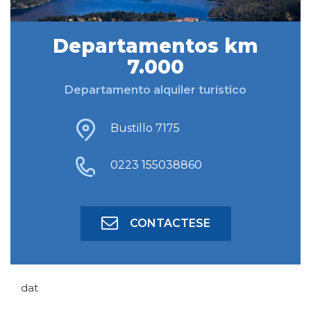
Departamentos km
BUSCAR ALOJAMIENTO
7.000
Departamento alquiler turístico
BÚSQUEDA AVANZADA
Bustillo 7175
0223 155038860
CONTACTESE
dat