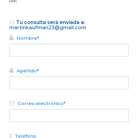
dat
Tu consulta será enviada a:
martinkaufman23@gmail.com
Nombre*
VOLVER
Apellido*
DEPARTAMENTO ALQUILER
TURÍSTICO
Departamentos km 7.000 2
N° de disposición:
Correo electrónico*
Av Bustillo 7175
223 5038860
VOLVER
Teléfono