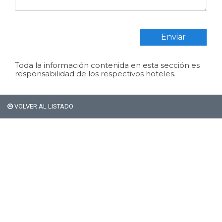
Enviar
Toda la información contenida en esta sección es
responsabilidad de los respectivos hoteles.
VOLVER AL LISTADO
Si sos extranjero Bariloche
no te cobra el 21% de
impuestos en alojamiento.