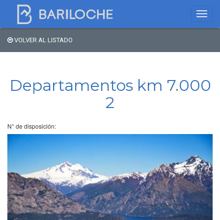
VOLVER AL LISTADO
Dónde dormir en
Bariloche
Departamentos km 7.000
2
Nombre de comercio
N° de disposición:
Tipo de alojamiento
Estrellas
Zona