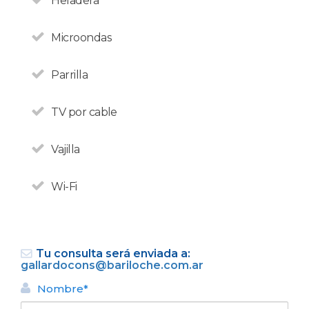
Heladera
VOLVER
Microondas
Parrilla
TV por cable
Vajilla
Wi-Fi
Tu consulta será enviada a:
gallardocons@bariloche.com.ar
Nombre*