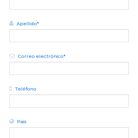
Apellido*
Correo electrónico*
Si sos extranjero Bariloche
no te cobra el 21% de
Teléfono
impuestos en alojamiento.
Pais