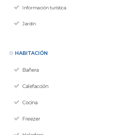
Información turística
Jardín
HABITACIÓN
VOLVER
Bañera
DEPARTAMENTO ALQUILER
TURÍSTICO
Calefacción
El Jagüel
N° de disposición:
Cocina
Ojos del Salado 4940 - El
Faldeo
154508358 - 4441094
Freezer