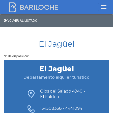
VOLVER AL LISTADO
Dónde dormir en
Bariloche
El Jagüel
Nombre de comercio
N° de disposición:
El Jagüel
Tipo de alojamiento
Departamento alquiler turístico
Estrellas
Ojos del Salado 4940 -
El Faldeo
154508358 - 4441094
Zona