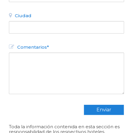
Ciudad
Comentarios*
Bariloche elegido el mejor
destino turístico de la Argentina
2018.
Enviar
Toda la información contenida en esta sección es
responsabilidad de los respectivos hoteles.