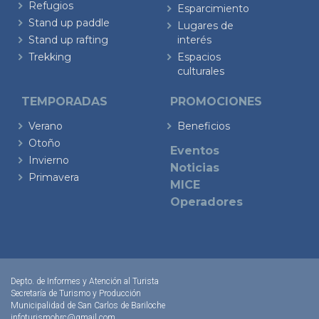
Refugios
Esparcimiento
Stand up paddle
Lugares de
Stand up rafting
interés
Trekking
Espacios
culturales
TEMPORADAS
PROMOCIONES
Verano
Beneficios
Otoño
Eventos
Invierno
Noticias
Primavera
MICE
Operadores
Depto. de Informes y Atención al Turista
Secretaría de Turismo y Producción
Municipalidad de San Carlos de Bariloche
infoturismobrc@gmail.com