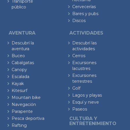
Transporte
Cervecerías
público
Bares y pubs
Discos
AVENTURA
ACTIVIDADES
Descubrí la
Descubrí las
aventura
actividades
Buceo
Cerros
Cabalgatas
Excursiones
lacustres
Canopy
Excursiones
Escalada
terrestres
Kayak
Golf
Kitesurf
Lagos y playas
Mountain bike
Esquí y nieve
Navegación
Paseos
Parapente
Pesca deportiva
CULTURA Y
ENTRETENIMIENTO
Rafting