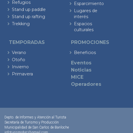
Refugios
Esparcimiento
Stand up paddle
Lugares de
Stand up rafting
interés
Trekking
Espacios
culturales
TEMPORADAS
PROMOCIONES
Verano
Beneficios
Otoño
Eventos
Invierno
Noticias
Primavera
MICE
Operadores
Depto. de Informes y Atención al Turista
Secretaría de Turismo y Producción
Municipalidad de San Carlos de Bariloche
infoturismobrc@gmail.com