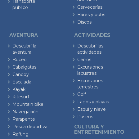
Transporte
Cervecerías
público
Bares y pubs
Discos
AVENTURA
ACTIVIDADES
Descubrí la
Descubrí las
aventura
actividades
Buceo
Cerros
Cabalgatas
Excursiones
lacustres
Canopy
Excursiones
Escalada
terrestres
Kayak
Golf
Kitesurf
Lagos y playas
Mountain bike
Esquí y nieve
Navegación
Paseos
Parapente
Pesca deportiva
CULTURA Y
ENTRETENIMIENTO
Rafting