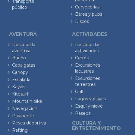
Transporte
Cervecerías
público
Bares y pubs
Discos
AVENTURA
ACTIVIDADES
Descubrí la
Descubrí las
aventura
actividades
Buceo
Cerros
Cabalgatas
Excursiones
lacustres
Canopy
Excursiones
Escalada
terrestres
Kayak
Golf
Kitesurf
Lagos y playas
Mountain bike
Esquí y nieve
Navegación
Paseos
Parapente
Pesca deportiva
CULTURA Y
ENTRETENIMIENTO
Rafting