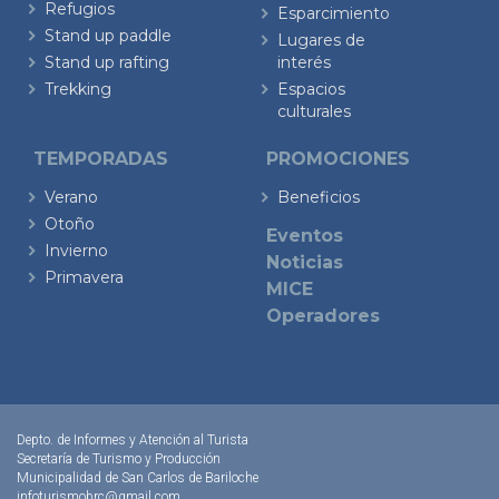
Refugios
Esparcimiento
Stand up paddle
Lugares de
Stand up rafting
interés
Trekking
Espacios
culturales
TEMPORADAS
PROMOCIONES
Verano
Beneficios
Otoño
Eventos
Invierno
Noticias
Primavera
MICE
Operadores
Depto. de Informes y Atención al Turista
Secretaría de Turismo y Producción
Municipalidad de San Carlos de Bariloche
infoturismobrc@gmail.com