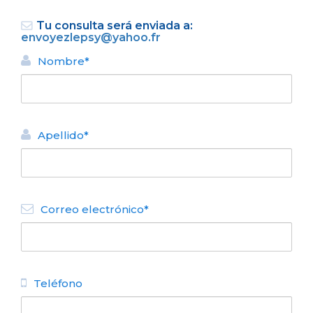
Tu consulta será enviada a:
envoyezlepsy@yahoo.fr
Nombre*
Bariloche elegido el mejor
Apellido*
destino turístico de la Argentina
2018.
Correo electrónico*
Teléfono