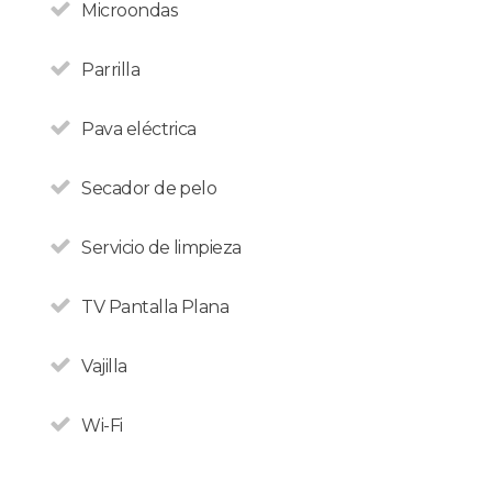
Microondas
Parrilla
Pava eléctrica
Secador de pelo
Si sos extranjero Bariloche
Servicio de limpieza
no te cobra el 21% de
impuestos en alojamiento.
TV Pantalla Plana
Vajilla
Wi-Fi