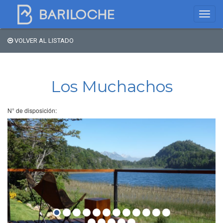
VOLVER AL LISTADO
Dónde dormir en
Bariloche
Los Muchachos
Nombre de comercio
N° de disposición:
Tipo de alojamiento
Estrellas
Zona