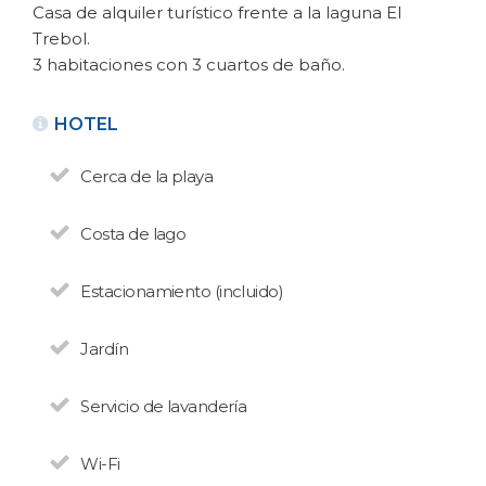
Casa de alquiler turístico frente a la laguna El
Trebol.
3 habitaciones con 3 cuartos de baño.
HOTEL
Cerca de la playa
VOLVER
Costa de lago
CASA ALQUILER TURÍSTICO
Estacionamiento (incluido)
Los Muchachos
N° de disposición:
Jardín
Ruta 77 km 19200 - El Trébol
+5492944601593
Servicio de lavandería
VOLVER
Wi-Fi