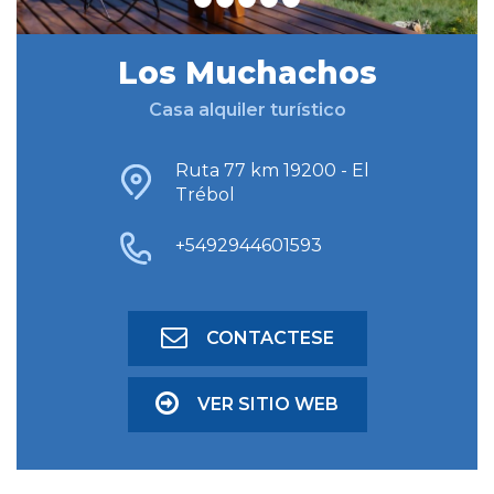
Los Muchachos
BUSCAR ALOJAMIENTO
Casa alquiler turístico
BÚSQUEDA AVANZADA
Ruta 77 km 19200 - El
Trébol
+5492944601593
CONTACTESE
VER SITIO WEB