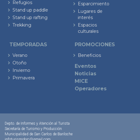
Refugios
Esparcimiento
Stand up paddle
Lugares de
Stand up rafting
interés
Trekking
Espacios
culturales
TEMPORADAS
PROMOCIONES
Verano
Beneficios
Otoño
Eventos
Invierno
Noticias
Primavera
MICE
Operadores
Depto. de Informes y Atención al Turista
Secretaría de Turismo y Producción
Municipalidad de San Carlos de Bariloche
infoturismobrc@gmail.com