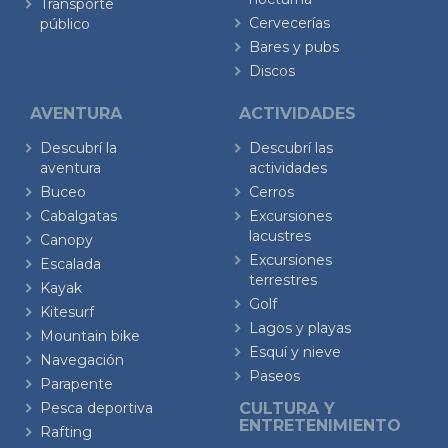
Transporte
Cervecerías
público
Bares y pubs
Discos
AVENTURA
ACTIVIDADES
Descubrí la
Descubrí las
aventura
actividades
Buceo
Cerros
Cabalgatas
Excursiones
lacustres
Canopy
Excursiones
Escalada
terrestres
Kayak
Golf
Kitesurf
Lagos y playas
Mountain bike
Esquí y nieve
Navegación
Paseos
Parapente
Pesca deportiva
CULTURA Y
ENTRETENIMIENTO
Rafting