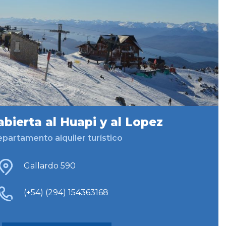
abierta al Huapi y al Lopez
partamento alquiler turístico
Gallardo 590
(+54) (294) 154363168