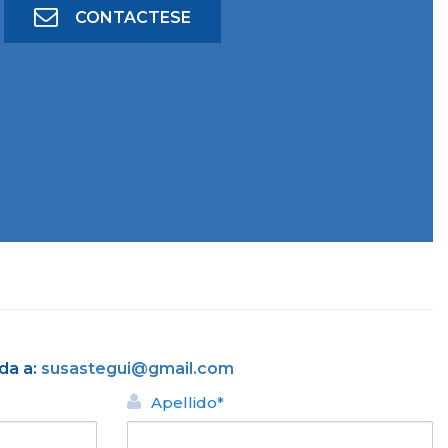
CONTACTESE
da a:
susastegui@gmail.com
Apellido*