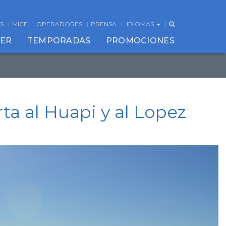
S
MICE
OPERADORES
PRENSA
IDIOMAS
CER
TEMPORADAS
PROMOCIONES
ta al Huapi y al Lopez