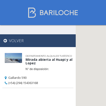
Dónde dormir
VOLVER
en Bariloche
DEPARTAMENTO ALQUILER TURÍSTICO
Mirada abierta al Huapi y al
Nombre de comercio
Lopez
N° de disposición:
Gallardo 590
Tipo de alojamiento
(+54) (294) 154363168
Estrellas