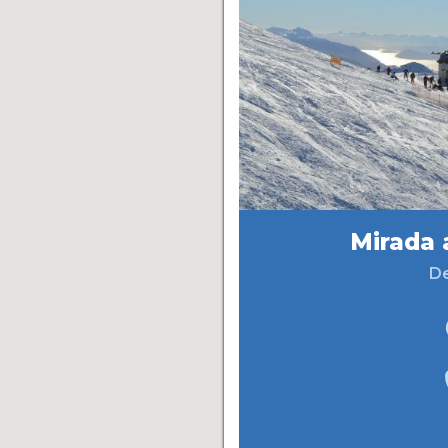
Mirada 
De