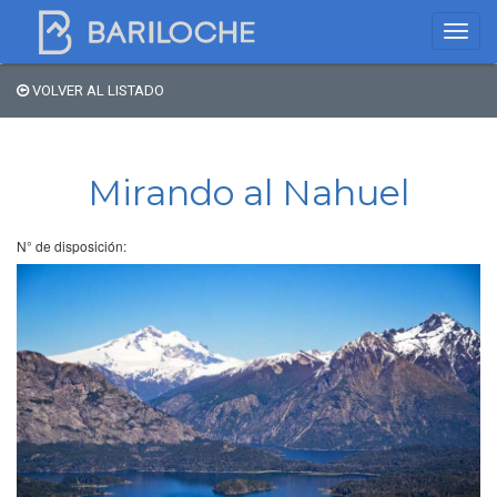
VOLVER AL LISTADO
Dónde dormir en
Bariloche
Mirando al Nahuel
Nombre de comercio
N° de disposición:
Tipo de alojamiento
Estrellas
Zona