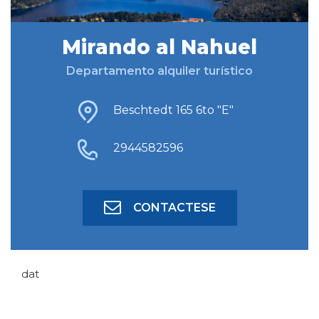
Mirando al Nahuel
BUSCAR ALOJAMIENTO
Departamento alquiler turístico
BÚSQUEDA AVANZADA
Beschtedt 165 6to "E"
2944582596
CONTACTESE
dat