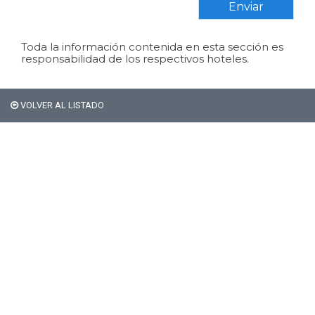
Enviar
Toda la información contenida en esta sección es
responsabilidad de los respectivos hoteles.
VOLVER AL LISTADO
Si sos extranjero Bariloche
no te cobra el 21% de
impuestos en alojamiento.