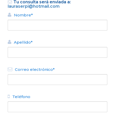
Tu consulta será enviada a:
lauraserpi@hotmail.com
Nombre*
Apellido*
VOLVER
DEPARTAMENTO ALQUILER
Correo electrónico*
TURÍSTICO
Mirando al Nahuel
N° de disposición:
Beschtedt 165 6to "E"
2944582596
Teléfono
VOLVER