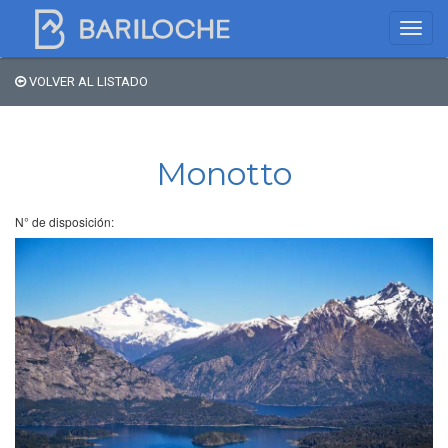
VOLVER AL LISTADO
Dónde dormir en
Bariloche
Monotto
Nombre de comercio
N° de disposición:
Tipo de alojamiento
Estrellas
Zona