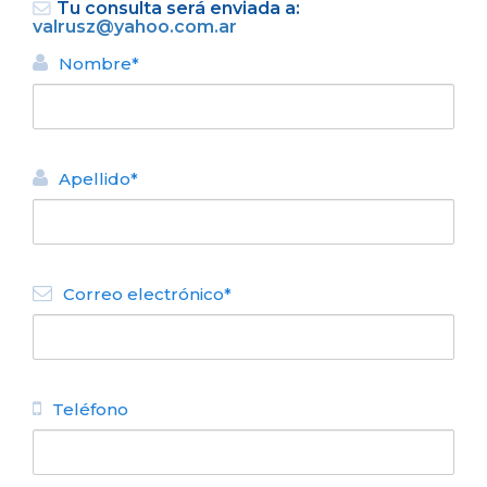
Tu consulta será enviada a:
valrusz@yahoo.com.ar
Nombre*
Apellido*
VOLVER
DEPARTAMENTO ALQUILER
Correo electrónico*
TURÍSTICO
Monotto
N° de disposición:
Luisa Runge 939
+5492944711173
Teléfono
VOLVER