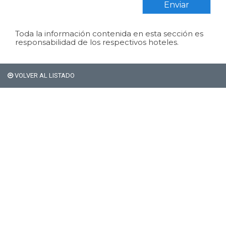
Enviar
Toda la información contenida en esta sección es
responsabilidad de los respectivos hoteles.
VOLVER AL LISTADO
Si sos extranjero Bariloche
no te cobra el 21% de
impuestos en alojamiento.