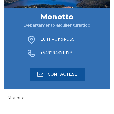
Monotto
BUSCAR ALOJAMIENTO
Departamento alquiler turístico
BÚSQUEDA AVANZADA
Luisa Runge 939
+5492944711173
CONTACTESE
Monotto