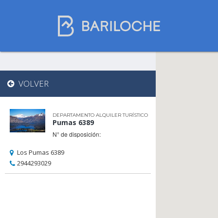
Dónde dormir
VOLVER
en Bariloche
DEPARTAMENTO ALQUILER TURÍSTICO
Pumas 6389
Nombre de comercio
N° de disposición:
Los Pumas 6389
2944293029
Tipo de alojamiento
Estrellas