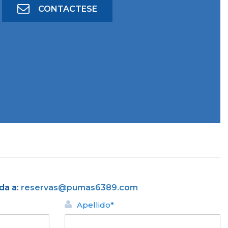
CONTACTESE
da a:
reservas@pumas6389.com
Apellido*