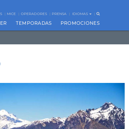
S
MICE
OPERADORES
PRENSA
IDIOMAS
CER
TEMPORADAS
PROMOCIONES
9