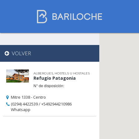
Dónde dormir
VOLVER
en Bariloche
ALBERGUES, HOSTELS U HOSTALES
Refugio Patagonia
Nombre de comercio
N° de disposición:
Mitre 1338 - Centro
(0294) 4422539 / +5492944210986
Tipo de alojamiento
Whatsapp
Estrellas