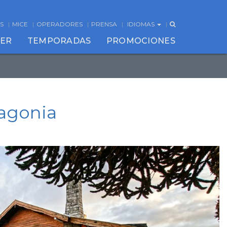
S
MICE
OPERADORES
PRENSA
IDIOMAS
CER
TEMPORADAS
PROMOCIONES
agonia