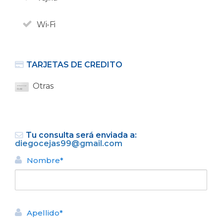
Wi-Fi
TARJETAS DE CREDITO
Otras
Si sos extranjero Bariloche
no te cobra el 21% de
Tu consulta será enviada a:
impuestos en alojamiento.
diegocejas99@gmail.com
Nombre*
Apellido*