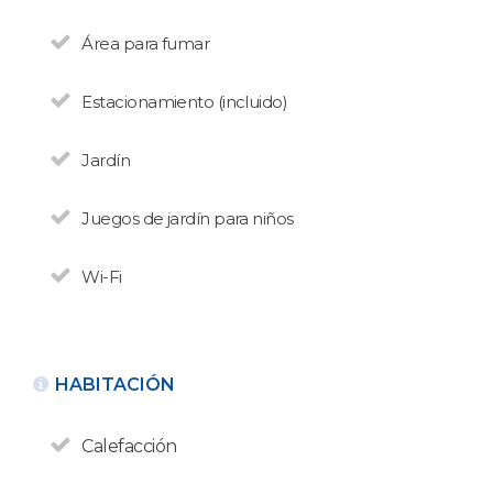
Área para fumar
Estacionamiento (incluido)
Jardín
VOLVER
Juegos de jardín para niños
Wi-Fi
DEPARTAMENTO ALQUILER
TURÍSTICO
RyG
N° de disposición:
HABITACIÓN
Cacique Chocori 4757
294-4440604
Calefacción
VOLVER