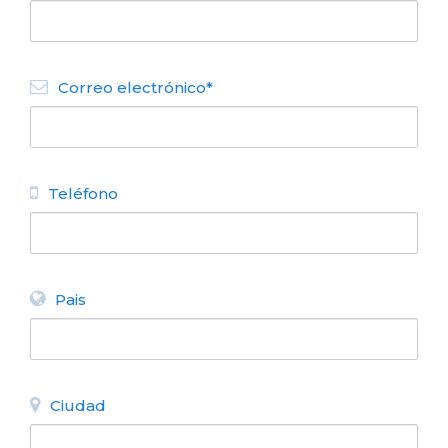
Correo electrónico*
Teléfono
Bariloche elegido el mejor
destino turístico de la Argentina
2018.
Pais
Ciudad