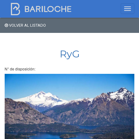
VOLVER AL LISTADO
Dónde dormir en
Bariloche
RyG
Nombre de comercio
N° de disposición:
Tipo de alojamiento
Estrellas
Zona