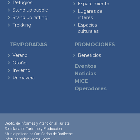
Refugios
Esparcimiento
Stand up paddle
Lugares de
Stand up rafting
interés
Trekking
Espacios
culturales
TEMPORADAS
PROMOCIONES
Verano
Beneficios
Otoño
Eventos
Invierno
Noticias
Primavera
MICE
Operadores
Depto. de Informes y Atención al Turista
Secretaría de Turismo y Producción
Municipalidad de San Carlos de Bariloche
infoturismobrc@gmail.com