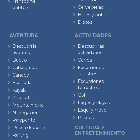
Transporte
Cervecerías
público
Bares y pubs
Discos
AVENTURA
ACTIVIDADES
Descubrí la
Descubrí las
aventura
actividades
Buceo
Cerros
Cabalgatas
Excursiones
lacustres
Canopy
Excursiones
Escalada
terrestres
Kayak
Golf
Kitesurf
Lagos y playas
Mountain bike
Esquí y nieve
Navegación
Paseos
Parapente
Pesca deportiva
CULTURA Y
ENTRETENIMIENTO
Rafting