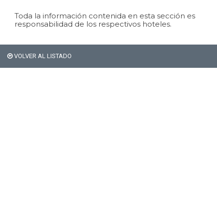
Toda la información contenida en esta sección es
responsabilidad de los respectivos hoteles.
VOLVER AL LISTADO
Si sos extranjero Bariloche
no te cobra el 21% de
impuestos en alojamiento.