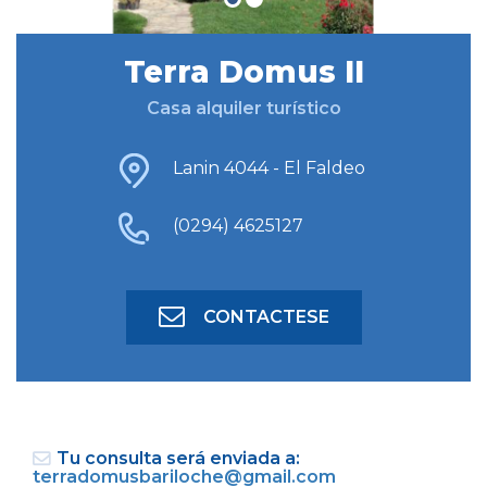
Terra Domus II
BUSCAR ALOJAMIENTO
Casa alquiler turístico
BÚSQUEDA AVANZADA
Lanin 4044 - El Faldeo
(0294) 4625127
CONTACTESE
Tu consulta será enviada a:
terradomusbariloche@gmail.com