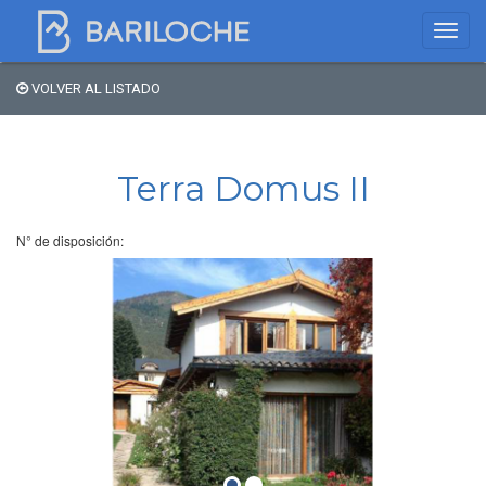
VOLVER AL LISTADO
Dónde dormir en
Bariloche
Terra Domus II
Nombre de comercio
N° de disposición:
Tipo de alojamiento
Estrellas
Zona