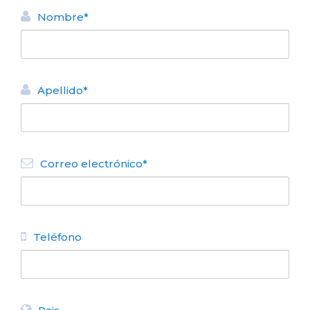
Nombre*
Apellido*
VOLVER
Correo electrónico*
CASA ALQUILER TURÍSTICO
Terra Domus II
N° de disposición:
Lanin 4044 - El Faldeo
Teléfono
(0294) 4625127
VOLVER