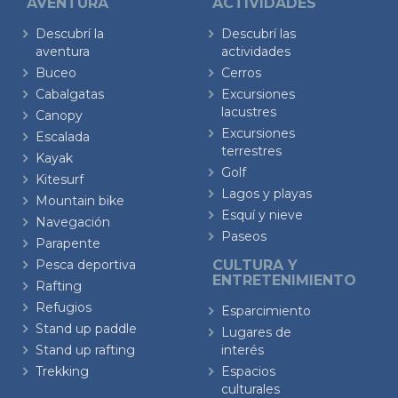
AVENTURA
ACTIVIDADES
Descubrí la
Descubrí las
aventura
actividades
Buceo
Cerros
Cabalgatas
Excursiones
lacustres
Canopy
Excursiones
Escalada
terrestres
Kayak
Golf
Kitesurf
Lagos y playas
Mountain bike
Esquí y nieve
Navegación
Paseos
Parapente
Pesca deportiva
CULTURA Y
ENTRETENIMIENTO
Rafting
Refugios
Esparcimiento
Stand up paddle
Lugares de
Stand up rafting
interés
Trekking
Espacios
culturales