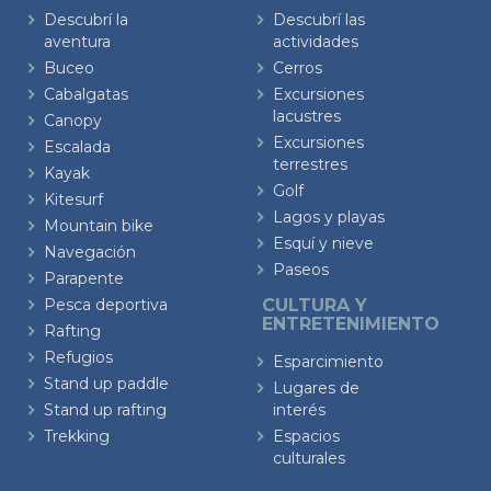
Descubrí la
Descubrí las
aventura
actividades
Buceo
Cerros
Cabalgatas
Excursiones
lacustres
Canopy
Excursiones
Escalada
terrestres
Kayak
Golf
Kitesurf
Lagos y playas
Mountain bike
Esquí y nieve
Navegación
Paseos
Parapente
Pesca deportiva
CULTURA Y
ENTRETENIMIENTO
Rafting
Refugios
Esparcimiento
Stand up paddle
Lugares de
Stand up rafting
interés
Trekking
Espacios
culturales