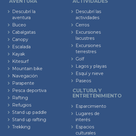
AVENTURA
ACTIVIDADES
Descubrí la
Descubrí las
aventura
actividades
Buceo
Cerros
Cabalgatas
Excursiones
lacustres
Canopy
Excursiones
Escalada
terrestres
Kayak
Golf
Kitesurf
Lagos y playas
Mountain bike
Esquí y nieve
Navegación
Paseos
Parapente
Pesca deportiva
CULTURA Y
ENTRETENIMIENTO
Rafting
Refugios
Esparcimiento
Stand up paddle
Lugares de
Stand up rafting
interés
Trekking
Espacios
culturales