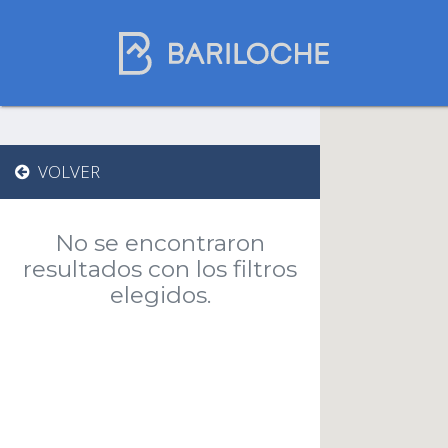
Gastronomía en
VOLVER
Bariloche
No se encontraron
Nombre de comercio
resultados con los filtros
elegidos.
Restaurantes
Chocolaterías
Casas de té