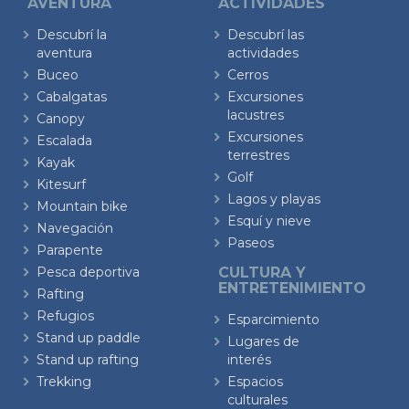
AVENTURA
ACTIVIDADES
Descubrí la
Descubrí las
aventura
actividades
Buceo
Cerros
Cabalgatas
Excursiones
lacustres
Canopy
Excursiones
Escalada
terrestres
Kayak
Golf
Kitesurf
Lagos y playas
Mountain bike
Esquí y nieve
Navegación
Paseos
Parapente
Pesca deportiva
CULTURA Y
ENTRETENIMIENTO
Rafting
Refugios
Esparcimiento
Stand up paddle
Lugares de
Stand up rafting
interés
Trekking
Espacios
culturales