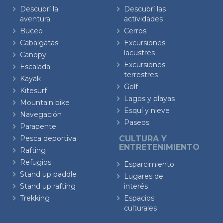
Descubrí la
Descubrí las
aventura
actividades
Buceo
Cerros
Cabalgatas
Excursiones
lacustres
Canopy
Excursiones
Escalada
terrestres
Kayak
Golf
Kitesurf
Lagos y playas
Mountain bike
Esquí y nieve
Navegación
Paseos
Parapente
Pesca deportiva
CULTURA Y
ENTRETENIMIENTO
Rafting
Refugios
Esparcimiento
Stand up paddle
Lugares de
Stand up rafting
interés
Trekking
Espacios
culturales