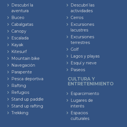
Descubrí la
Descubrí las
aventura
actividades
Buceo
Cerros
Cabalgatas
Excursiones
lacustres
Canopy
Excursiones
Escalada
terrestres
Kayak
Golf
Kitesurf
Lagos y playas
Mountain bike
Esquí y nieve
Navegación
Paseos
Parapente
Pesca deportiva
CULTURA Y
ENTRETENIMIENTO
Rafting
Refugios
Esparcimiento
Stand up paddle
Lugares de
Stand up rafting
interés
Trekking
Espacios
culturales