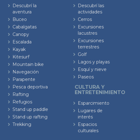
Descubrí la
Descubrí las
aventura
actividades
Buceo
Cerros
Cabalgatas
Excursiones
lacustres
Canopy
Excursiones
Escalada
terrestres
Kayak
Golf
Kitesurf
Lagos y playas
Mountain bike
Esquí y nieve
Navegación
Paseos
Parapente
Pesca deportiva
CULTURA Y
ENTRETENIMIENTO
Rafting
Refugios
Esparcimiento
Stand up paddle
Lugares de
Stand up rafting
interés
Trekking
Espacios
culturales