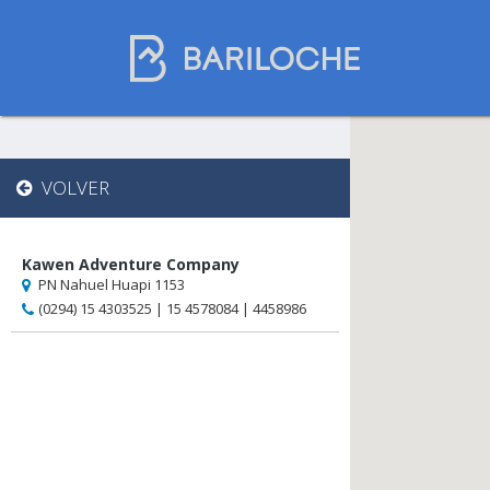
Gastronomía en
VOLVER
Bariloche
Kawen Adventure Company
PN Nahuel Huapi 1153
Nombre de comercio
(0294) 15 4303525 | 15 4578084 | 4458986
Restaurantes
Chocolaterías
Casas de té