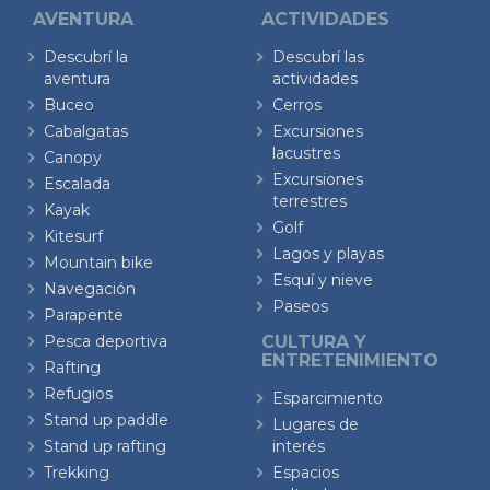
AVENTURA
ACTIVIDADES
Descubrí la
Descubrí las
aventura
actividades
Buceo
Cerros
Cabalgatas
Excursiones
lacustres
Canopy
Excursiones
Escalada
terrestres
Kayak
Golf
Kitesurf
Lagos y playas
Mountain bike
Esquí y nieve
Navegación
Paseos
Parapente
Pesca deportiva
CULTURA Y
ENTRETENIMIENTO
Rafting
Refugios
Esparcimiento
Stand up paddle
Lugares de
Stand up rafting
interés
Trekking
Espacios