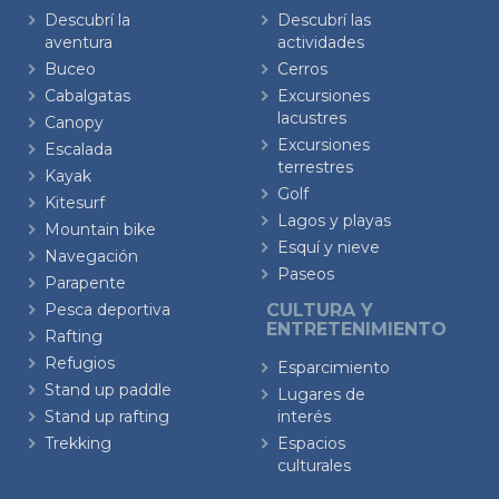
Descubrí la
Descubrí las
aventura
actividades
Buceo
Cerros
Cabalgatas
Excursiones
lacustres
Canopy
Excursiones
Escalada
terrestres
Kayak
Golf
Kitesurf
Lagos y playas
Mountain bike
Esquí y nieve
Navegación
Paseos
Parapente
Pesca deportiva
CULTURA Y
ENTRETENIMIENTO
Rafting
Refugios
Esparcimiento
Stand up paddle
Lugares de
Stand up rafting
interés
Trekking
Espacios
culturales