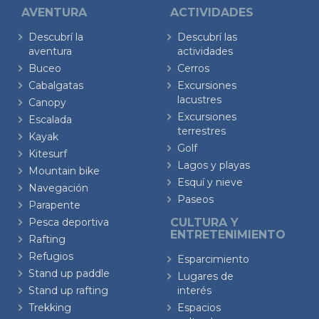
AVENTURA
ACTIVIDADES
Descubrí la
Descubrí las
aventura
actividades
Buceo
Cerros
Cabalgatas
Excursiones
lacustres
Canopy
Excursiones
Escalada
terrestres
Kayak
Golf
Kitesurf
Lagos y playas
Mountain bike
Esquí y nieve
Navegación
Paseos
Parapente
Pesca deportiva
CULTURA Y
ENTRETENIMIENTO
Rafting
Refugios
Esparcimiento
Stand up paddle
Lugares de
Stand up rafting
interés
Trekking
Espacios