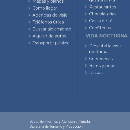
gastronomía
Mapas y planos
Restaurantes
Cómo llegar
Chocolaterías
Agencias de viaje
Casas de té
Teléfonos útiles
Confiterías
Buscar alojamiento
VIDA NOCTURNA
Alquiler de autos
Transporte público
Descubrí la vida
nocturna
Cervecerías
Bares y pubs
Discos
Depto. de Informes y Atención al Turista
Secretaría de Turismo y Producción