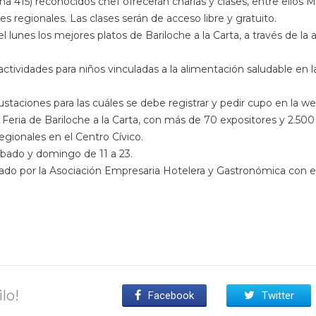
a 415) reconocidos chef ofrecerán charlas y clases, entre ellos M
 regionales. Las clases serán de acceso libre y gratuito.
 lunes los mejores platos de Bariloche a la Carta, a través de la 
 actividades para niños vinculadas a la alimentación saludable en
aciones para las cuáles se debe registrar y pedir cupo en la we
o la Feria de Bariloche a la Carta, con más de 70 expositores y 2.5
egionales en el Centro Cívico.
sábado y domingo de 11 a 23.
do por la Asociación Empresaria Hotelera y Gastronómica con e
lo!
Facebook
Twitter