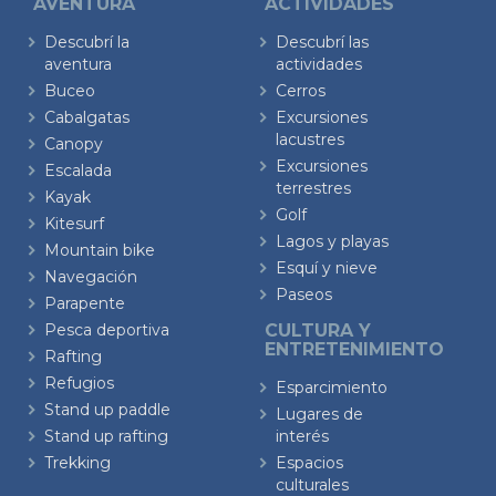
AVENTURA
ACTIVIDADES
Descubrí la
Descubrí las
aventura
actividades
Buceo
Cerros
Cabalgatas
Excursiones
lacustres
Canopy
Excursiones
Escalada
terrestres
Kayak
Golf
Kitesurf
Lagos y playas
Mountain bike
Esquí y nieve
Navegación
Paseos
Parapente
Pesca deportiva
CULTURA Y
ENTRETENIMIENTO
Rafting
Refugios
Esparcimiento
Stand up paddle
Lugares de
Stand up rafting
interés
Trekking
Espacios
culturales