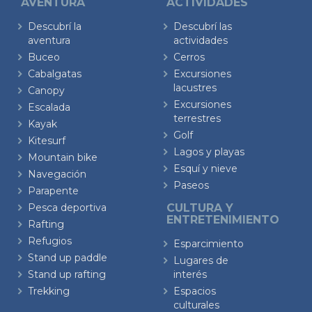
AVENTURA
ACTIVIDADES
Descubrí la
Descubrí las
aventura
actividades
Buceo
Cerros
Cabalgatas
Excursiones
lacustres
Canopy
Excursiones
Escalada
terrestres
Kayak
Golf
Kitesurf
Lagos y playas
Mountain bike
Esquí y nieve
Navegación
Paseos
Parapente
Pesca deportiva
CULTURA Y
ENTRETENIMIENTO
Rafting
Refugios
Esparcimiento
Stand up paddle
Lugares de
Stand up rafting
interés
Trekking
Espacios
culturales